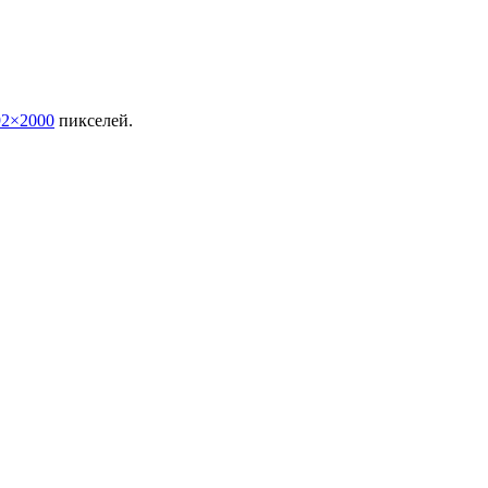
92×2000
пикселей.